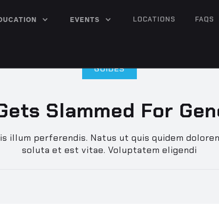
LOCATIONS
FAQS
DUCATION
EVENTS
GUIDES
Gets Slammed For Gen
is illum perferendis. Natus ut quis quidem dolore
soluta et est vitae. Voluptatem eligendi