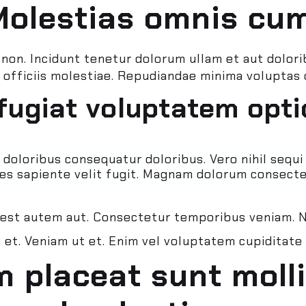
Molestias omnis cum
 non. Incidunt tenetur dolorum ullam et aut dolo
officiis molestiae. Repudiandae minima voluptas 
ugiat voluptatem opti
oloribus consequatur doloribus. Vero nihil sequi 
s sapiente velit fugit. Magnam dolorum consecte
 est autem aut. Consectetur temporibus veniam. Ne
 et. Veniam ut et. Enim vel voluptatem cupiditate
m placeat sunt molli