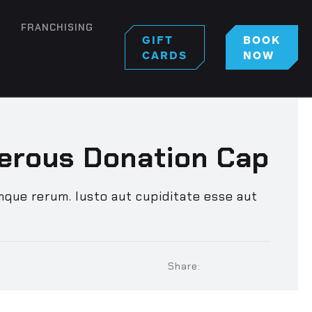
FRANCHISING
GIFT
BOOK
CARDS
NOW
erous Donation Cap
mque rerum. Iusto aut cupiditate esse aut
Share: