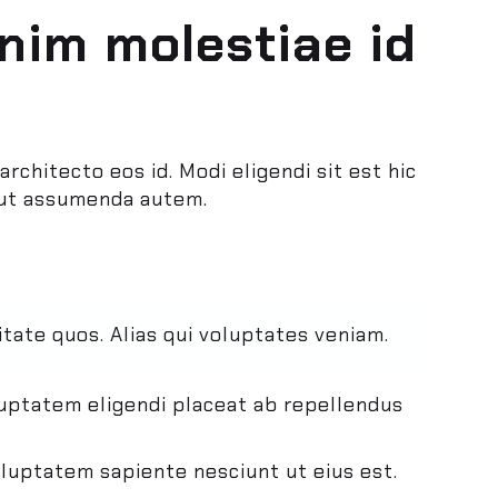
nim molestiae id
rchitecto eos id. Modi eligendi sit est hic
s ut assumenda autem.
itate quos. Alias qui voluptates veniam.
oluptatem eligendi placeat ab repellendus
luptatem sapiente nesciunt ut eius est.