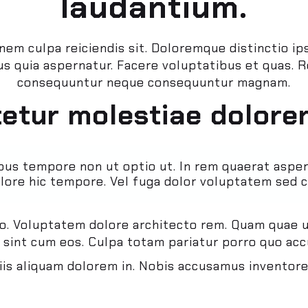
laudantium.
nem culpa reiciendis sit. Doloremque distinctio i
s quia aspernatur. Facere voluptatibus et quas. Re
consequuntur neque consequuntur magnam.
etur molestiae dolorem
us tempore non ut optio ut. In rem quaerat asper
olore hic tempore. Vel fuga dolor voluptatem sed 
quo. Voluptatem dolore architecto rem. Quam quae 
t sint cum eos. Culpa totam pariatur porro quo acc
is aliquam dolorem in. Nobis accusamus inventore