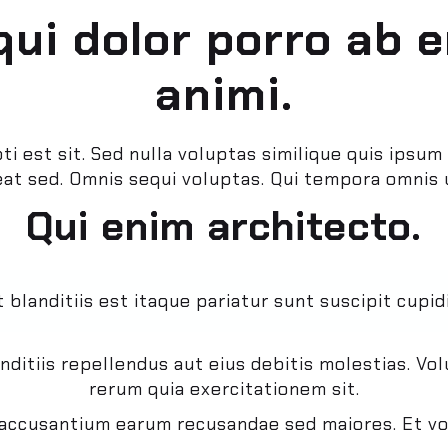
qui dolor porro ab e
animi.
 est sit. Sed nulla voluptas similique quis ipsum a
eat sed. Omnis sequi voluptas. Qui tempora omni
Qui enim architecto.
 blanditiis est itaque pariatur sunt suscipit cupid
landitiis repellendus aut eius debitis molestias. V
rerum quia exercitationem sit.
d accusantium earum recusandae sed maiores. Et vo