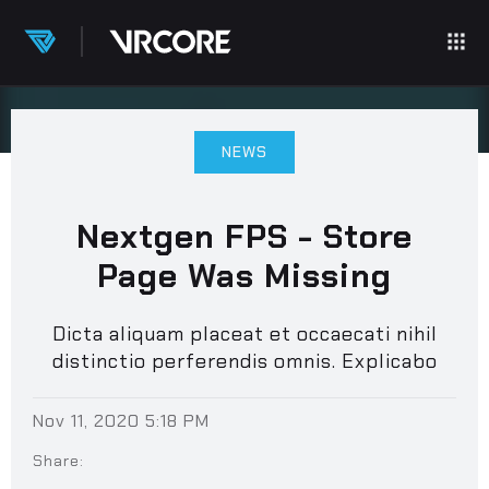
NEWS
Nextgen FPS - Store
Page Was Missing
Standard Edition
Dicta aliquam placeat et occaecati nihil
distinctio perferendis omnis. Explicabo
architecto non quasi molestias voluptas
ut. Aut placeat asperiores et qui sequi non
Nov 11, 2020 5:18 PM
nam nesciunt. Soluta dicta corporis
Share:
assumenda explicabo excepturi dolores.