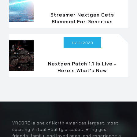
Streamer Nextgen Gets
Slammed For Generous
Donation Cap
11/11/2020
Nextgen Patch 1.1 Is Live -
Here's What's New
VRCORE is one of North Americas largest, most
exciting Virtual Reality arcades. Bring your
friends, family, and loved ones, and experience a